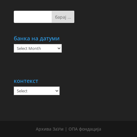
банка на датуми
банка
на
датуми
контекст
Архива ЗаУм | ОПА фондација