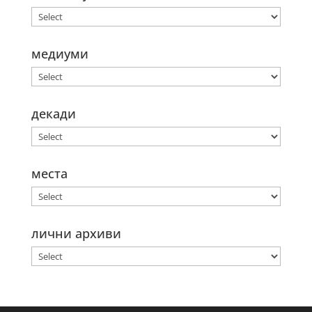
медиуми
декади
места
лични архиви