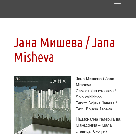
Јана Мишева / Jana
Misheva
Јана Мишева / Jana
Misheva
Самостојна изложба /
Solo exhibition
Текст: Бојана Јанева /
Text: Bojana Janeva
Национална галерија на
Македонија – Мала
станица, Скопје /