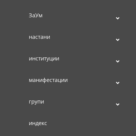
ЗаУм
настани
институции
манифестации
групи
индекс