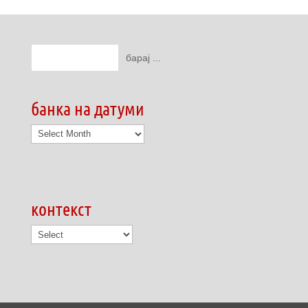
банка на датуми
банка
на
датуми
контекст