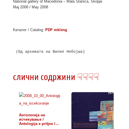
National gallery of Macedonia – Mala Stanica, Skopje
Мај 2008 / May 2008
Каталог / Catalog:
PDF mk/eng
(Од архивата на Вилиќ Небојша)
слични содржини ☟☟☟☟
Антологија на
исчекување /
Antologija e pritjes /…