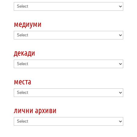
медиуми
декади
места
лични архиви