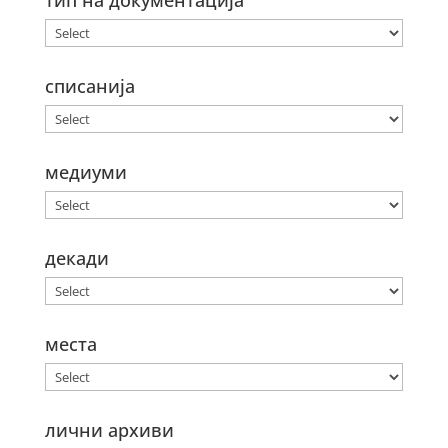
тип на документација
списанија
медиуми
декади
места
лични архиви