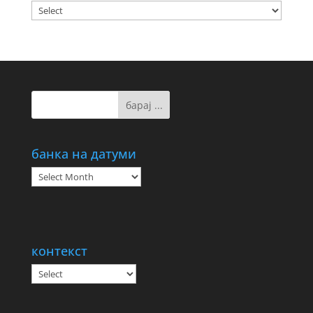
банка на датуми
банка
на
датуми
контекст