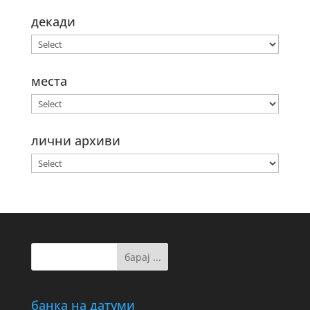
декади
места
лични архиви
банка на датуми