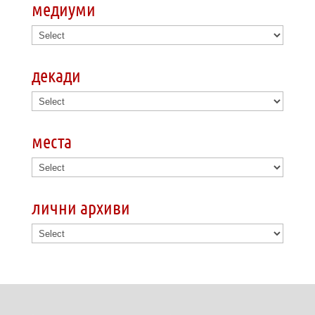
медиуми
декади
места
лични архиви