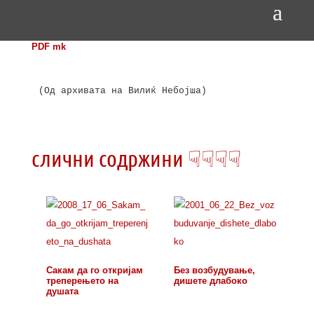
PDF mk
(Од архивата на Вилиќ Небојша)

слични содржини ☟☟☟☟
Сакам да го откријам
Без возбудување,
треперењето на
дишете длабоко
душата