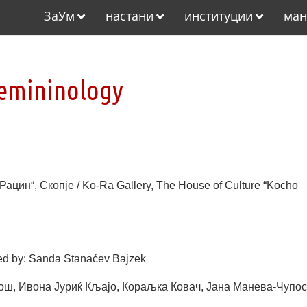
ЗаУм
настани
институции
ман
emininology
Рацин“, Скопје / Ko-Ra Gallery, The House of Culture “Kocho
ed by: Sanda Stanaćev Bajzek
ош, Ивона Јуриќ Кљајо, Кораљка Ковач, Јана Манева-Чупос