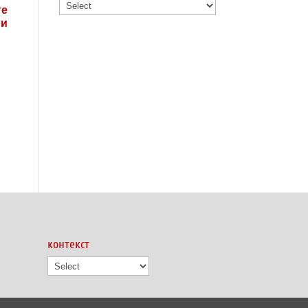
те
ни
контекст