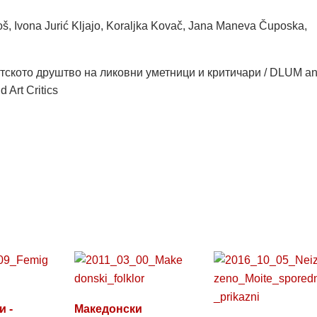
oš, Ivona Jurić Kljajo, Koraljka Kovač, Jana Maneva Čuposka,
тското друштво на ликовни уметници и критичари / DLUM a
d Art Critics
 -
Македонски