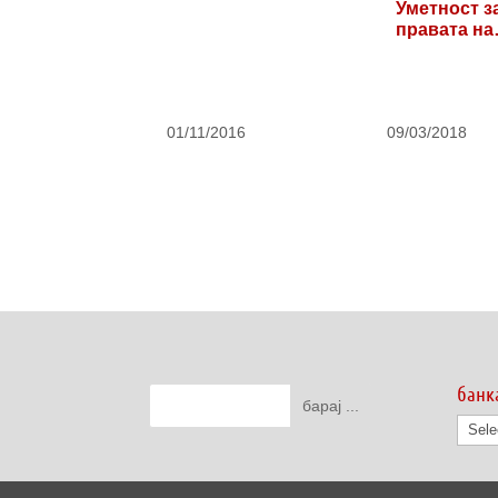
Уметност з
правата на
бегалците 
01/11/2016
09/03/2018
банк
банк
на
дату