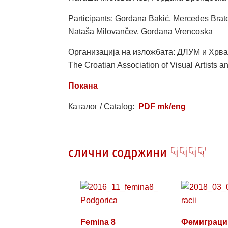
Participants: Gordana Bakić, Mercedes Brat
Nataša Milovančev, Gordana Vrencoska
Организација на изложбата: ДЛУМ и Хрва
The Croatian Association of Visual Artists an
Покана
Каталог / Catalog:
PDF mk/eng
слични содржини ☟☟☟☟
Femina 8
Фемиграции