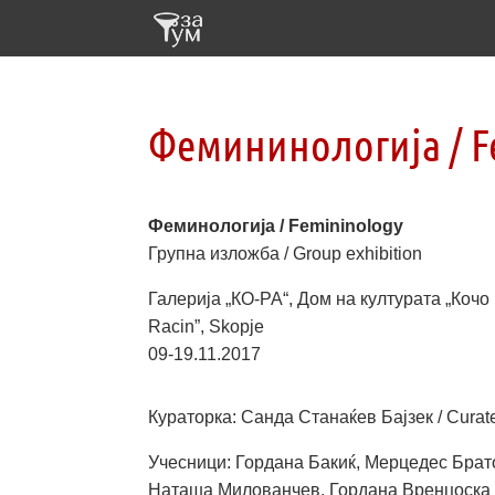
Фемининологија / F
Феминологија / Femininology
Групна изложба / Group exhibition
Галерија „КО-РА“, Дом на културата „Кочо 
Racin”, Skopje
09-19.11.2017
Кураторка: Санда Станаќев Бајзек / Curat
Учесници: Гордана Бакиќ, Мерцедес Брат
Наташа Милованчев, Гордана Вренцоска