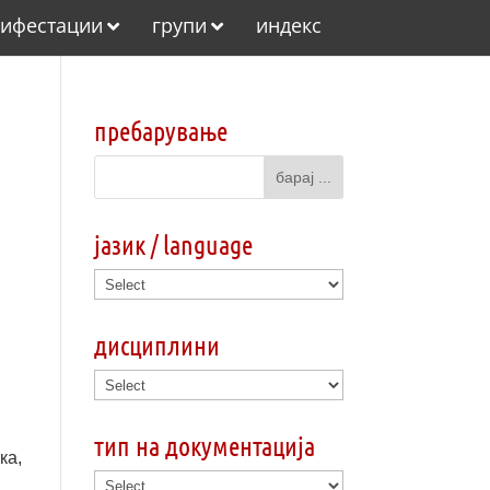
ифестации
групи
индекс
пребарување
јазик / language
дисциплини
тип на документација
ка,