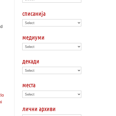
списанија
nd
медиуми
декади
места
лични архиви