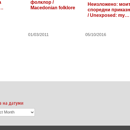
а
фолклор /
Неизложено: мои
Macedonian folklore
споредни приказ
/…
/ Unexposed: my…
01/03/2011
05/10/2016
а на датуми
а
ми