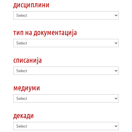
дисциплини
тип на документација
списанија
медиуми
декади