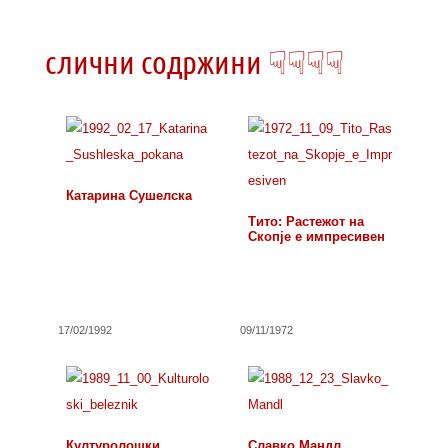
слични содржини ☟☟☟☟
Катарина Сушелска
Тито: Растежот на
Скопје е импресивен
17/02/1992
09/11/1972
Културолошки
Славко Мандл