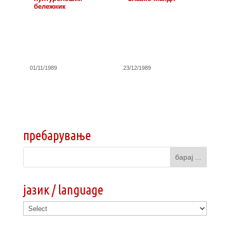
бележник
01/11/1989
23/12/1989
пребарување
јазик / language