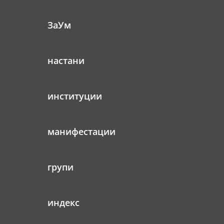
ЗаУм
настани
институции
манифестации
групи
индекс