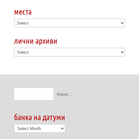
места
лични архиви
банка на датуми
банка
на