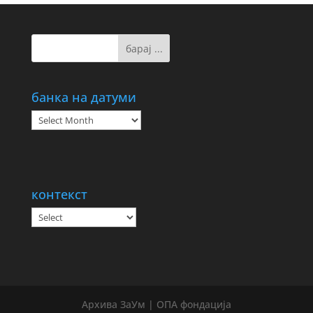
банка на датуми
банка
на
датуми
контекст
Архива ЗаУм | ОПА фондација