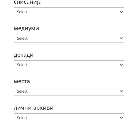
списанија
медиуми
декади
места
лични архиви