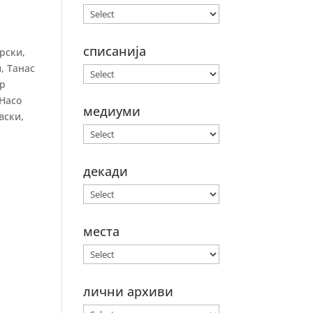
списанија
рски,
, Танас
ар
 Насо
медиуми
вски,
декади
места
лични архиви