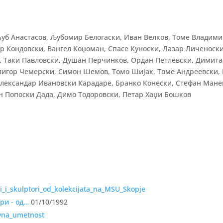
љуб Анастасов, Љубомир Белогаски, Иван Велков, Томе Владими
р Кондовски, Вангел Коџоман, Спасе Куноски, Лазар Личеноски
, Таки Павловски, Душан Перчинков, Ордан Петлевски, Димит
Глигор Чемерски, Симон Шемов, Томо Шијак, Томе Андреевски,
 Александар Ивановски Карадаре, Бранко Конески, Стефан Мане
н Попоски Дада, Димо Тодоровски, Петар Хаџи Бошков
ри - од…
01/10/1992