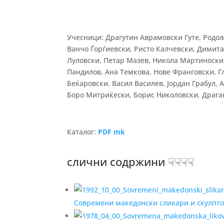
Учесници: Драгутин Аврамовски Гуте, Родо
Ванчо Ѓорѓиевски, Ристо Калчевски, Димита
Луловски, Петар Мазев, Никола Мартиноски
Пандилов, Ана Темкова, Нове Франговски, 
Беќаровски, Васил Василев, Јордан Грабул,
Боро Mитриќески, Борис Николовски, Драга
Каталог:
PDF mk
слични содржини ☟☟☟☟
Современи македонски сликари и скулпто