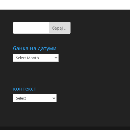
банка на датуми
банка
на
датуми
контекст