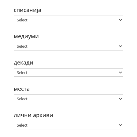
списанија
медиуми
декади
места
лични архиви