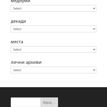
медиуми
декади
места
лични архиви