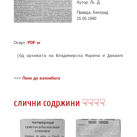
Аутор: Љ. Д.
Правда, Београд
15.05.1940
Осврт:
PDF sr
>>>
Линк до изложбата
слични содржини ☟☟☟☟