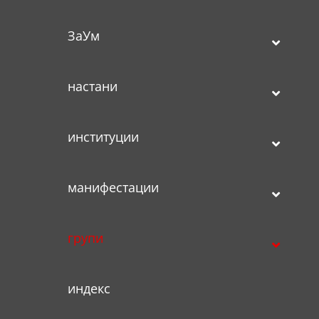
ЗаУм
настани
институции
манифестации
групи
индекс