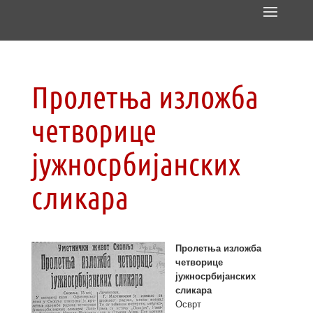
Пролетња изложба
четворице
јужносрбијанских
сликара
Пролетња изложба
четворице
јужносрбијанских
сликара
Осврт