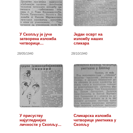
У Скопљу је јуче
Један осврт на
затворена изложба
изложбу наших
четворице…
сликара
28/05/1940
28/10/1940
У присуству
Сликарска изложба
најугледнијих
четворице уметника у
личности у Скопљу
Скопљу
је…