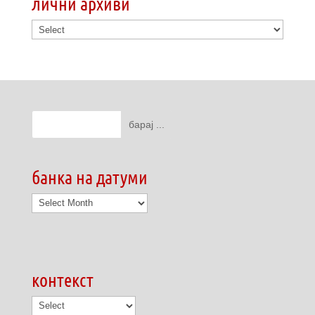
лични архиви
банка на датуми
банка
на
датуми
контекст