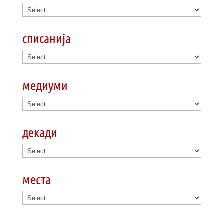
списанија
медиуми
декади
места