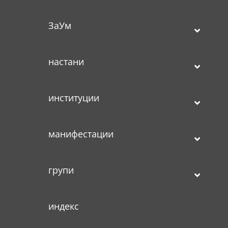
ЗаУм
настани
институции
манифестации
групи
индекс