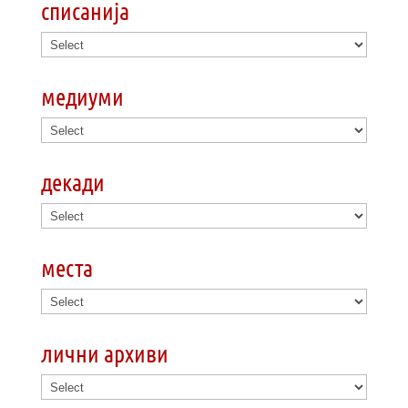
списанија
медиуми
декади
места
лични архиви