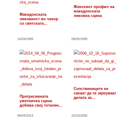
Женскиот профил на
македонската
Македонската
ликовна сцена
ликовност во чекор
со светската
уметничка сцена
14/04/1999
28/05/1999
Сопствениците не
сакаат да ги зајмуваат
Прогресивната
делата за…
уметничка сцена
добива свој тотален…
06/04/2014
16/10/2006