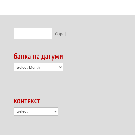
банка на датуми
банка
на
датуми
контекст