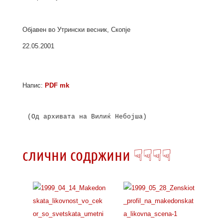
Објавен во Утрински весник, Скопје
22.05.2001
Напис:
PDF mk
(Од архивата на Вилиќ Небојша) 

слични содржини ☟☟☟☟