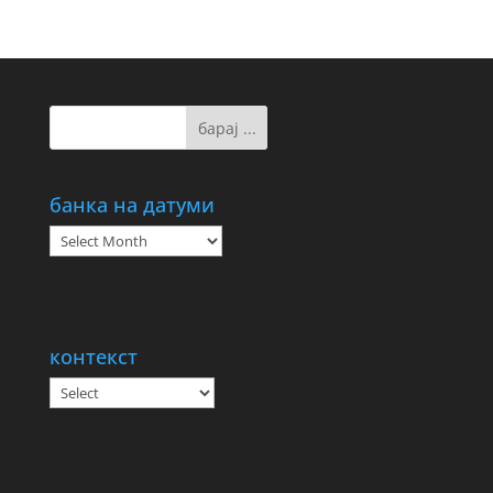
банка на датуми
банка
на
датуми
контекст