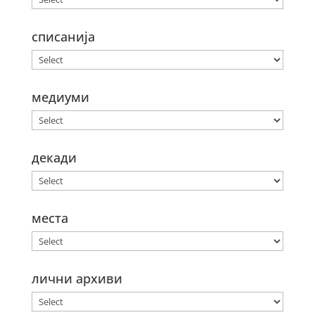
списанија
медиуми
декади
места
лични архиви