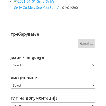
Си Ју Си Ми / See You See Me
01/01/2001
пребарување
јазик / language
дисциплини
тип на документација