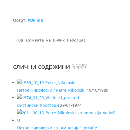
Осврт:
PDF mk
(Од архивата на Вилиќ Небојша)

слични содржини ☟☟☟☟
Петре Николоски / Petre Nikoloski
19/10/1989
Вистински простори
29/01/1974
Петре Николоски со „Амнезија" во МСУ