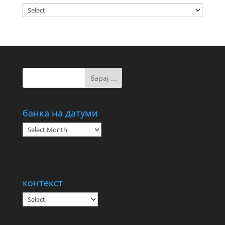
банка на датуми
банка
на
датуми
контекст