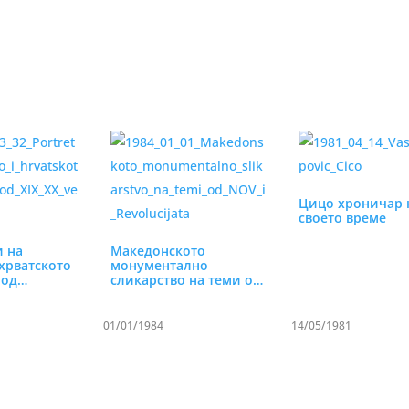
Цицо хроничар 
своето време
и на
Македонското
хрватското
монументално
 од…
сликарство на теми од
НОВ…
01/01/1984
14/05/1981