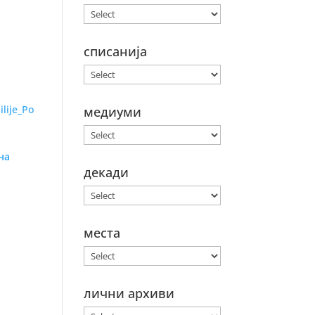
списанија
медиуми
на
декади
места
лични архиви