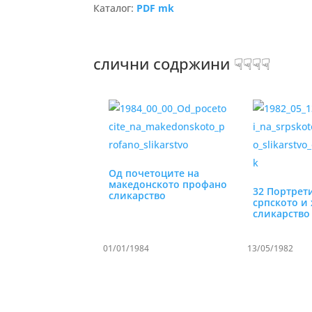
Каталог:
PDF mk
слични содржини ☟☟☟☟
Од почетоците на
македонското профано
32 Портрет
сликарство
српското и 
сликарство
01/01/1984
13/05/1982