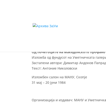
Од почетоците на м
Од почетоците на македонското профано
Изложба од фундусот на Уметничката галери
Застапени автори: Димитар Андонов Папрад
Текст: Антоние Николовски
Изложбен салон на МАНУ, Скопје
31 мај – 20 јуни 1984
Организација и издавач: МАНУ и Уметничка 