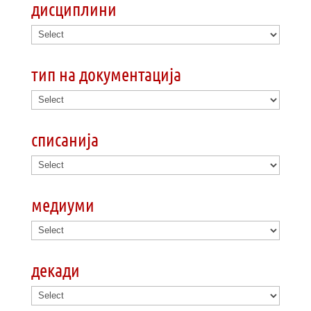
дисциплини
тип на документација
списанија
медиуми
декади