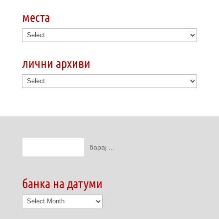
места
лични архиви
банка на датуми
банка
на