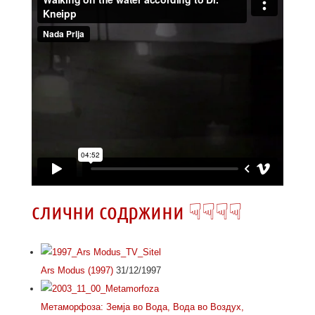
слични содржини ☟☟☟☟
Ars Modus (1997)
31/12/1997
Метаморфоза: Земја во Вода, Вода во Воздух,