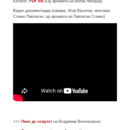
Каталог:
PDF mk
(Од архивата на Вилиќ Небојша)
Видео документација (камера: Игор Василев, монтажа:
Станко Павлески, од архивата на Павлески Станко):
>>>
Линк до освртот
на Владимир Величковски