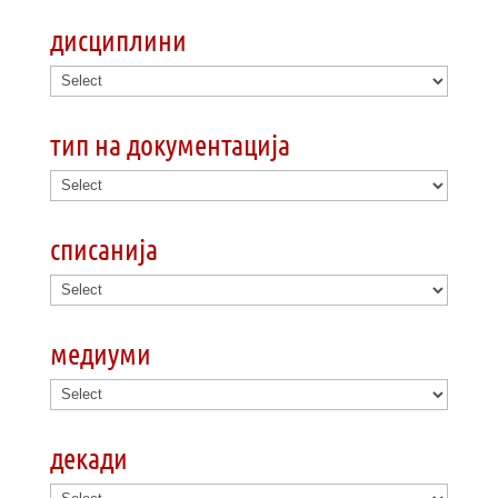
дисциплини
тип на документација
списанија
медиуми
декади