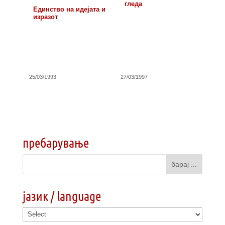
гледа
Единство на идејата и
изразот
25/03/1993
27/03/1997
пребарување
јазик / language