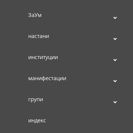
ЗаУм
настани
институции
манифестации
групи
индекс