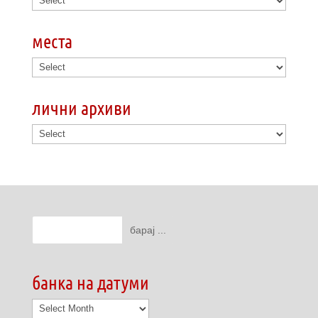
места
лични архиви
банка на датуми
банка