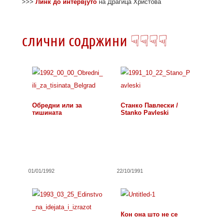
>>>
Линк до интервјуто
на Драгица Христова
слични содржини ☟☟☟☟
Обредни или за
Станко Павлески /
тишината
Stanko Pavleski
01/01/1992
22/10/1991
Кон она што не се