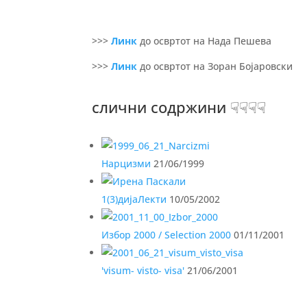
>>>
Линк
до освртот на Нада Пешева
>>>
Линк
до освртот на Зоран Бојаровски
слични содржини ☟☟☟☟
Нарцизми
21/06/1999
1(3)дијаЛекти
10/05/2002
Избор 2000 / Selection 2000
01/11/2001
'visum- visto- visa'
21/06/2001