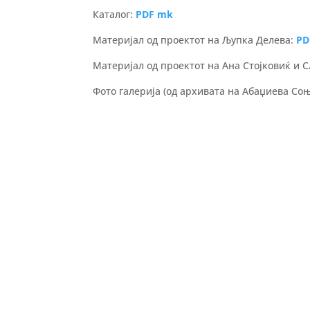
Каталог:
PDF mk
Материјал од проектот на Љупка Делева:
PD
Материјал од проектот на Ана Стојковиќ и 
Фото галерија (од архивата на Абаџиева Соњ