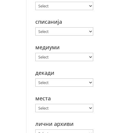
списанија
медиуми
декади
места
лични архиви