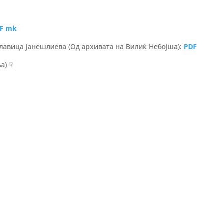
F mk
Славица Јанешлиева (Од архивата на Вилиќ Небојша):
PDF
а) ☟