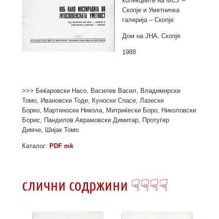
колекциите на МСУ –
Скопје и Уметничка
галерија – Скопје
Дом на ЈНА, Скопје
1988
>>> Беќаровски Насо, Василев Васил, Владимирски
Томо, Ивановски Тоде, Куноски Спасе, Лазески
Борко, Мартиноски Никола, Митриќески Боро, Николовски
Борис, Пандилов Аврамовски Димитар, Протуѓер
Димче, Шијак Томо
Каталог:
PDF mk
слични содржини ☟☟☟☟