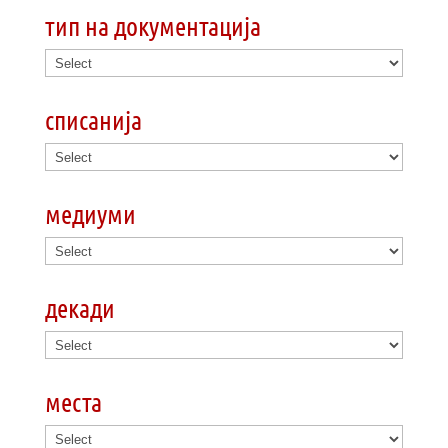
тип на документација
списанија
медиуми
декади
места