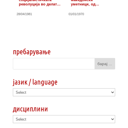
револуција во делата
уметници, од…
на…
28/04/1981
01/01/1970
пребарување
јазик / language
дисциплини