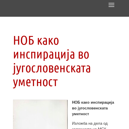
НОБ како
инспирација во
југословенската
уметност
НОБ како инспирација
во југословенската
уметност
Изложба на дела од