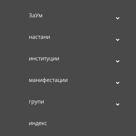
ЗаУм
настани
институции
манифестации
групи
индекс