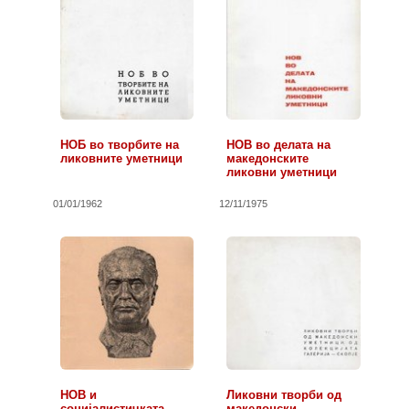
НОБ во творбите на
НОВ во делата на
ликовните уметници
македонските
ликовни уметници
01/01/1962
12/11/1975
НОВ и
Ликовни творби од
социјалистичката
македонски