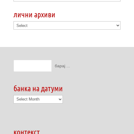
лични архиви
банка на датуми
банка
на
датуми
контекст