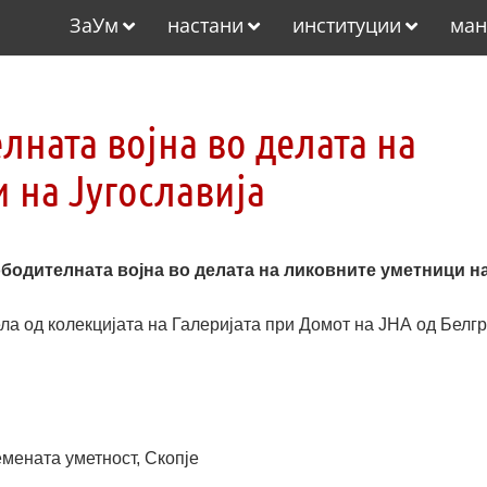
ЗаУм
настани
институции
ман
ната војна во делата на
 на Југославија
одителната војна во делата на ликовните уметници н
ла од колекцијата на Галеријата при Домот на ЈНА од Белг
емената уметност, Скопје