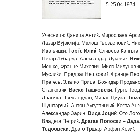
5-25.04.1974
Учесници: Даница Антиќ, Мирослава Арси
Лазар Вујаклија, Милош Гвозденовиќ, Ни
Ивањицки,
Ѓорѓе Илиќ
, Оливера Кангрга,
Петар Лубарда, Александар Луковиќ,
Ник
Мешко, Франце Михелич, Мило Милуновиќ
Муслиќи, Предраг Нешковиќ, Франце Пер
Прегељ, Златко Прица, Божидар Продано
Станковиќ,
Васко Ташковски
, Ѓурѓе Тео
Драгица Цвек Јордан, Милан Циуха,
Тома
Шуштарчиќ, Антон Аугустинчиќ, Коста Анг
Александар Зарин,
Вида Јоциќ
, Ото Лог
Владета Петриќ,
Драган Попоски – Дада
Тодоовски
, Драго Тршар, Арфан Хозиќ