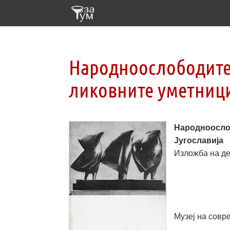
Народноослободител
ликовните уметници
Народноослоб
Југославија
Изложба на де
Музеј на совр