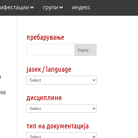
ифестации
групи
индекс
пребарување
јазик / language
а
рад
дисциплини
тип на документација