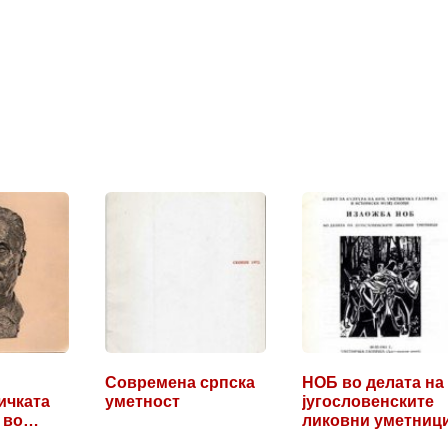
Современа српска
НОБ во делата на
ичката
уметност
југословенските
 во
ликовни уметниц
…