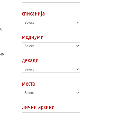
списанија
,
медиуми
лим
декади
места
лични архиви