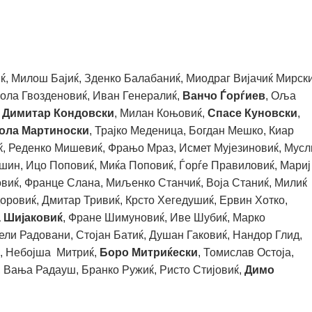
ќ, Милош Бајиќ, Зденко Балабаниќ, Миодраг Вијачиќ Мирски
кола Гвозденовиќ, Иван Генералиќ,
Ванчо Ѓорѓиев
, Оља
Димитар Кондовски
, Милан Коњовиќ,
Спасе Куновски
,
ола Мартиноски
, Трајко Меденица, Богдан Мешко, Киар
, Реденко Мишевиќ, Фрањо Мраз, Исмет Мујезиновиќ, Мус
шин, Ицо Поповиќ, Миќа Поповиќ, Ѓорѓе Правиловиќ, Мариј
виќ, Франце Слана, Миљенко Станчиќ, Воја Станиќ, Милиќ
доровиќ, Дмитар Тривиќ, Крсто Хегедушиќ, Ервин Хотко,
 Шијаковиќ
, Фране Шимуновиќ, Иве Шубиќ, Марко
ели Радовани, Стојан Батиќ, Душан Гаковиќ, Нандор Глид,
о, Небојша Митриќ,
Боро Митриќески
, Томислав Остоја,
, Вања Радауш, Бранко Ружиќ, Ристо Стијовиќ,
Димо