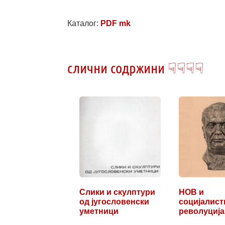
Каталог:
PDF mk
слични содржини ☟☟☟☟
Слики и скулптури
НОВ и
од југословенски
социјалист
уметници
револуција
делата на