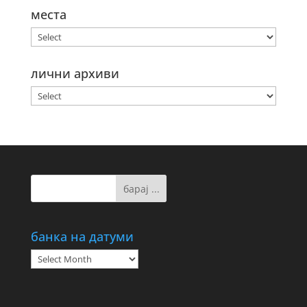
места
лични архиви
банка на датуми
банка
на
датуми