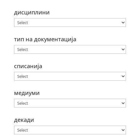
дисциплини
тип на документација
списанија
медиуми
декади