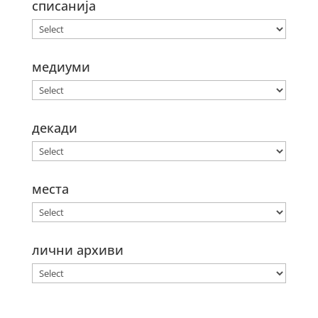
списанија
медиуми
декади
места
лични архиви