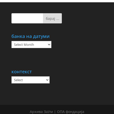
банка на датуми
банка
на
датуми
контекст
Архива ЗаУм | ОПА фондација