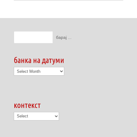
банка на датуми
банка
на
датуми
контекст