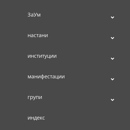
ЗаУм
настани
институции
манифестации
групи
индекс