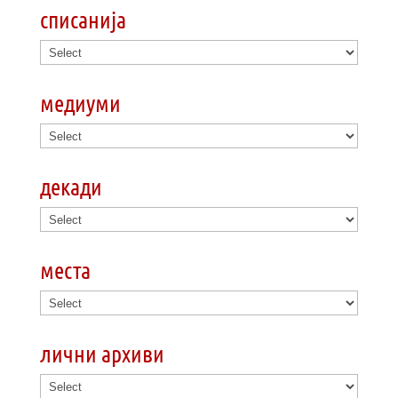
списанија
медиуми
декади
места
лични архиви