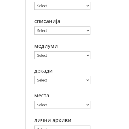
списанија
медиуми
декади
места
лични архиви