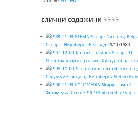
Каталог:
PDF mk
слични содржини ☟☟☟☟
Скопје - Нирнберг - Белград
09/11/1989
Изложба на фотографии - Културни настан
Седум уметници од Нирнберг / Sieben Küns
Фотомедиа Скопје '90 / Photomedia Skopje 