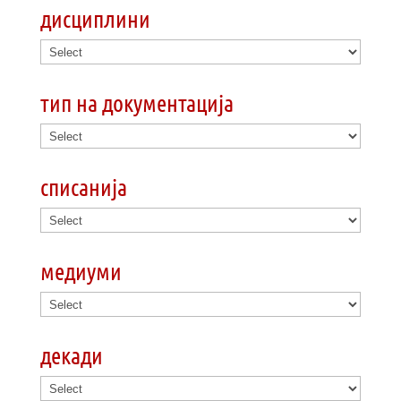
дисциплини
тип на документација
списанија
медиуми
декади