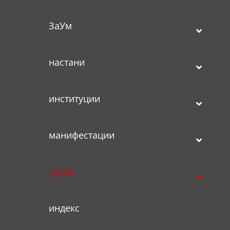
ЗаУм
настани
институции
манифестации
групи
индекс