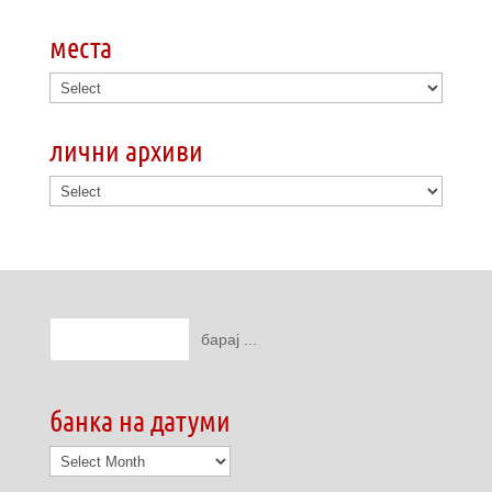
места
лични архиви
банка на датуми
банка
на