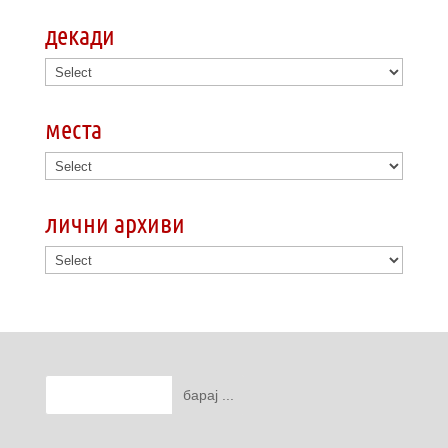
декади
места
лични архиви