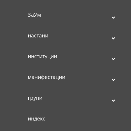
ЗаУм
настани
институции
манифестации
групи
индекс