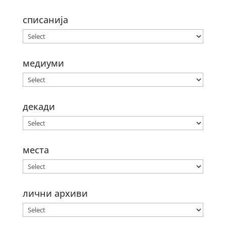
списанија
медиуми
декади
места
лични архиви