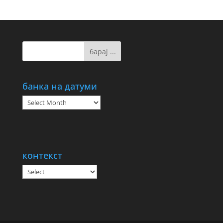
банка на датуми
банка
на
датуми
контекст