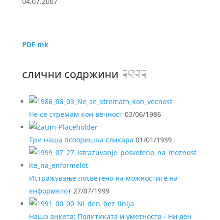
04.07.2007
PDF mk
слични содржини ☟☟☟☟
Не се стремам кон вечност
03/06/1986
Три наша позоришна сликара
01/01/1939
Истражување посветено на можностите на
енформелот
27/07/1999
Наша анкета: Политиката и уметноста - Ни ден