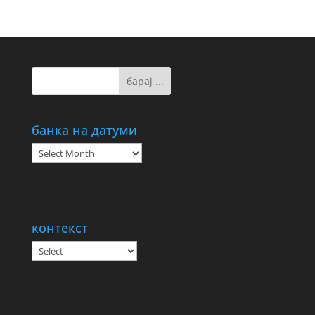
банка на датуми
банка
на
датуми
контекст