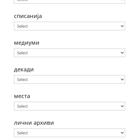
списанија
медиуми
декади
места
лични архиви