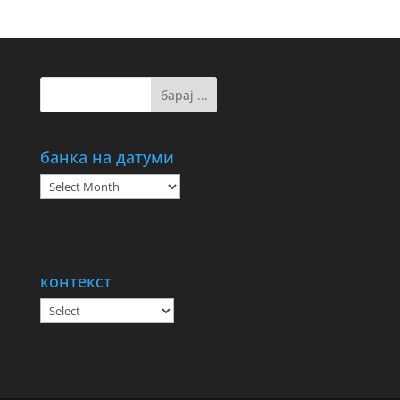
банка на датуми
банка
на
датуми
контекст