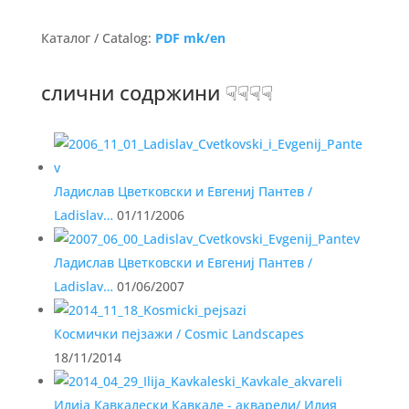
Каталог / Catalog:
PDF mk/en
слични содржини ☟☟☟☟
Ладислав Цветковски и Евгениј Пантев /
Ladislav…
01/11/2006
Ладислав Цветковски и Евгениј Пантев /
Ladislav…
01/06/2007
Космички пејзажи / Cosmic Landscapes
18/11/2014
Илија Кавкалески Кавкале - акварели/ Илия