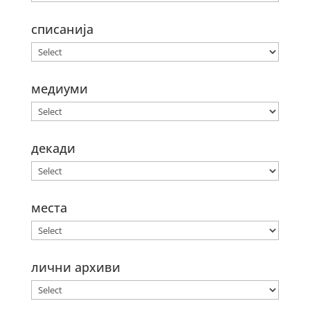
списанија
медиуми
декади
места
лични архиви