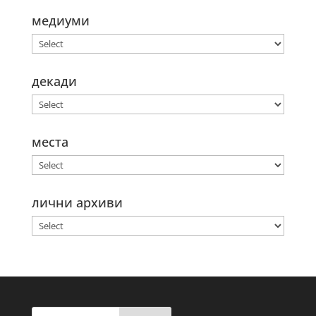
медиуми
декади
места
лични архиви