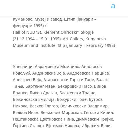
Салон на НУБ „Св. Климент Охридски“, Скопје
(21.12.1994 – 15.01.1995); Уметничка галерија,
Куманово, Музеј и завод, Штип (јануари –
февруари 1995) /
Hall of NUB “St. Klement Ohridski”, Skopje
(21.12.1994 – 15.01.1995); Art Gallery, Kumanovo,
Museum and Institute, Stip (January – February 1995)
Учесници: Аврамовски Момчило, Анастасов
Родољуб, Андоновска Зоја, Андреевска Нарциса,
Апелгрен Вејд, Атанасовски Гарски Тане, Балаќ
Тања, Бартлинг Иван, Беќаровски Насо, Биков
Бранко, Биков Драган, Блажевски Трајче,
Божиновска Емилија, Божурски Гоце, Бутров
Никола, Васков Глигор, Величковски Владимир,
Велков Иван, Вељковиќ Мирослав, Гегоски Кирил,
Гештаковска Цветковска Нина, Димчевски Трајче,
Ѓорѓиев Станко, Ефтимов Никола, Ибрахим Беди,