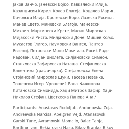
Јаков Ванчо, Јаневски Војко, Кавкалески Илија,
Казанџиски Кирил, Колев Благоја, Коцалев Марин,
Кочовски Илија, Крстевски Боро, Лазеска Росица,
Манев Свето, Маневски Благоја, Маневски
Михаил, Мартиноски Крсте, Масин Мирослав,
Мијакоски Ристо, Милјаноски Доне, Мишев Кољо,
Мукаетов Глигор, Наумовски Вангел, Пантев
Евгениј, Петровски Моцо Момчило, Росиќ Раде
Радован, Силјан Виолета, Силјановски Симеон,
Станковска Зафировска Наташа, Стефановска
Валентина (графичарка), Стефановска Елена,
Стојановиќ Мирослав Шуки, Тасева Невенка,
Тошевски Игор, Урошевиќ Вана, Филипова
Китановска Симонида, Хаџи Митров Зафир, Хаџи
Николов Стефан, Цветкоска Панова Ана /
Participants: Anastasov Rodoljub, Andonovska Zoja,
Andreevska Narcisa, Apelgren Vejd, Atanasovski
Garski Tane, Avramovski Momcilo, Balac Tanja,
Bartling Ivan, Bekjarovski Naso, Bikov Branko, Bikov