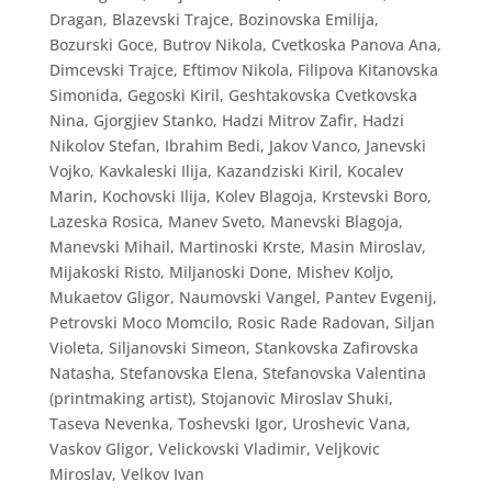
Dragan, Blazevski Trajce, Bozinovska Emilija,
Bozurski Goce, Butrov Nikola, Cvetkoska Panova Ana,
Dimcevski Trajce, Eftimov Nikola, Filipova Kitanovska
Simonida, Gegoski Kiril, Geshtakovska Cvetkovska
Nina, Gjorgjiev Stanko, Hadzi Mitrov Zafir, Hadzi
Nikolov Stefan, Ibrahim Bedi, Jakov Vanco, Janevski
Vojko, Kavkaleski Ilija, Kazandziski Kiril, Kocalev
Marin, Kochovski Ilija, Kolev Blagoja, Krstevski Boro,
Lazeska Rosica, Manev Sveto, Manevski Blagoja,
Manevski Mihail, Martinoski Krste, Masin Miroslav,
Mijakoski Risto, Miljanoski Done, Mishev Koljo,
Mukaetov Gligor, Naumovski Vangel, Pantev Evgenij,
Petrovski Moco Momcilo, Rosic Rade Radovan, Siljan
Violeta, Siljanovski Simeon, Stankovska Zafirovska
Natasha, Stefanovska Elena, Stefanovska Valentina
(printmaking artist), Stojanovic Miroslav Shuki,
Taseva Nevenka, Toshevski Igor, Uroshevic Vana,
Vaskov Gligor, Velickovski Vladimir, Veljkovic
Miroslav, Velkov Ivan