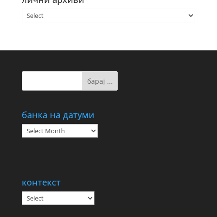
банка на датуми
банка
на
датуми
контекст