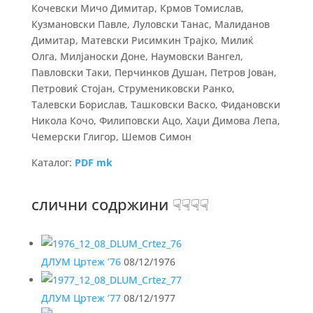
Кочевски Мичо Димитар, Крмов Томислав,
Кузмановски Павле, Луловски Танас, Малиданов
Димитар, Матевски Рисимкин Трајко, Милиќ
Олга, Милјаноски Доне, Наумовски Вангел,
Павловски Таки, Перчинков Душан, Петров Јован,
Петровиќ Стојан, Струмениковски Ранко,
Талевски Борислав, Ташковски Васко, Фидановски
Никола Кочо, Филиповски Ацо, Хаџи Димова Лепа,
Чемерски Глигор, Шемов Симон
Каталог:
PDF mk
слични содржини ☟☟☟☟
ДЛУМ Цртеж ’76
08/12/1976
ДЛУМ Цртеж ’77
08/12/1977