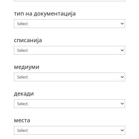
тип на документација
списанија
медиуми
декади
места