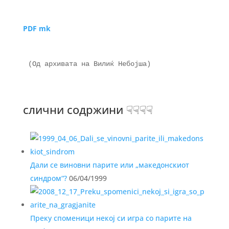
PDF mk
(Од архивата на Вилиќ Небојша)

слични содржини ☟☟☟☟
Дали се виновни парите или „македонскиот
синдром“?
06/04/1999
Преку споменици некој си игра со парите на