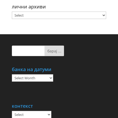
лични архиви
банка на датуми
банка
на
датуми
контекст