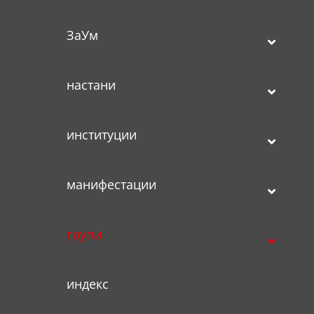
ЗаУм
настани
институции
манифестации
групи
индекс