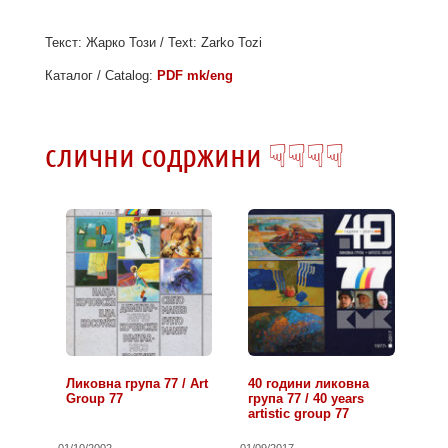
Текст: Жарко Този / Text: Zarko Tozi
Каталог / Catalog:
PDF mk/eng
слични содржини ☟☟☟☟
Ликовна група 77 / Art
40 години ликовна
Group 77
група 77 / 40 years
artistic group 77
01/10/2002
01/09/2017