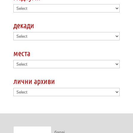
декади
места
лични архиви