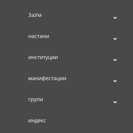
ЗаУм
настани
институции
манифестации
групи
индекс