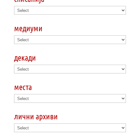
медиуми
декади
места
лични архиви