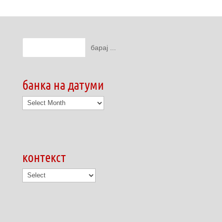
банка на датуми
банка
на
датуми
контекст