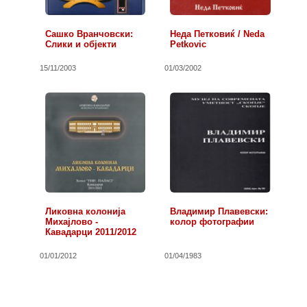
Сашко Вранчовски:
Неда Петковиќ / Neda
Слики и објекти
Petkovic
15/11/2003
01/03/2002
Ликовна колонија
Владимир Плавевски:
Михајлово -
колор фотографии
Кавадарци 2011/2012
01/01/2012
01/04/1983