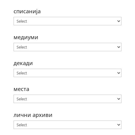
списанија
медиуми
декади
места
лични архиви