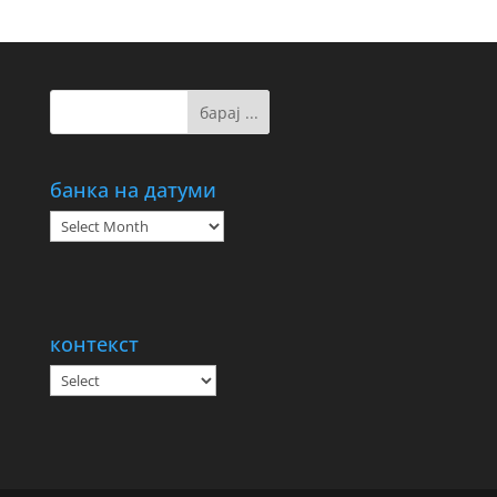
банка на датуми
банка
на
датуми
контекст