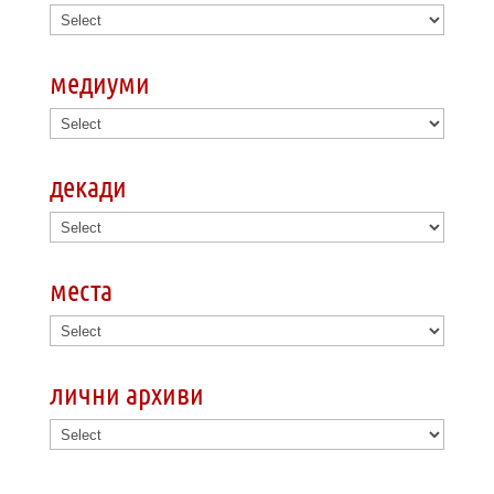
медиуми
декади
места
лични архиви