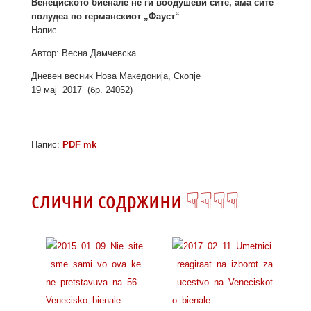
Венециското биенале не ги воодушеви сите, ама сите
полудеа по германскиот „Фауст“
Напис
Автор: Весна Дамчевска
Дневен весник Нова Македонија, Скопје
19 мај 2017 (бр. 24052)
Напис:
PDF mk
слични содржини ☟☟☟☟