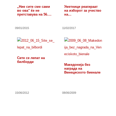
„Ние сите сме сами
Уметници реагираат
во ова" ќе не
на изборот за учество
претставува на 56.…
на…
09/01/2015
11/02/2017
Сите се лепат на
билборди
Македонија без
награда на
Венециското биенале
15/06/2012
08/06/2009