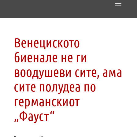
Венециското
биенале не ги
воодушеви сите, ама
сите полудеа по
германскиот
„Фауст“