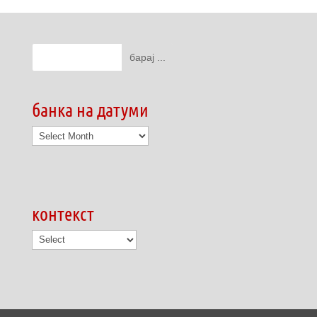
банка на датуми
банка
на
датуми
контекст