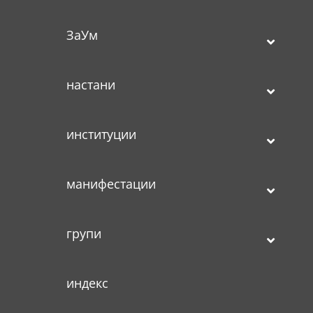
ЗаУм
настани
институции
манифестации
групи
индекс