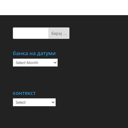
банка на датуми
банка
на
датуми
контекст