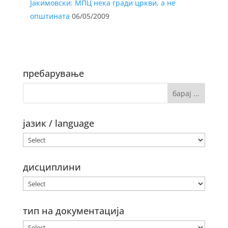
Јакимовски: МПЦ нека гради цркви, а не
општината
06/05/2009
пребарување
јазик / language
дисциплини
тип на документација