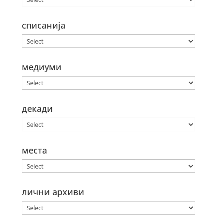
списанија
медиуми
декади
места
лични архиви