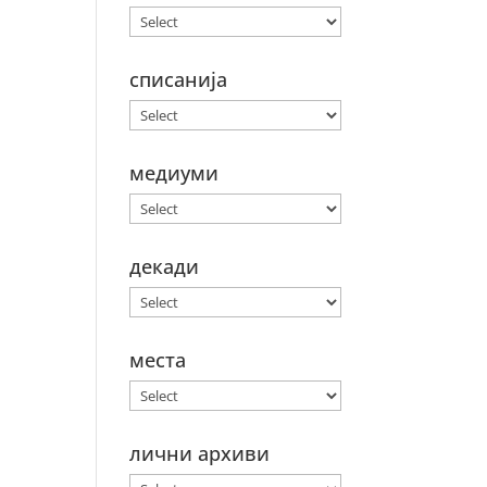
списанија
медиуми
декади
места
лични архиви