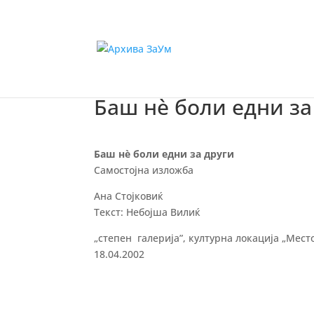
Баш нѐ боли едни за
Баш нѐ боли едни за други
Самостојна изложба
Ана Стојковиќ
Текст: Небојша Вилиќ
„степен галерија”, културна локација „Место
18.04.2002