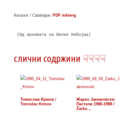
Каталог / Catalogue:
PDF mk/eng
(Од архивата на Вилиќ Небојша)

слични содржини ☟☟☟☟
Томислав Крмов /
Жарко Јакимовски:
Tomislav Krmov
Пастели 1980-1988 /
Žarko…