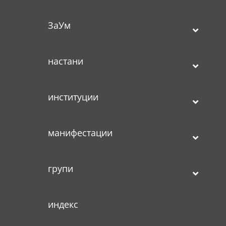
ЗаУм
настани
институции
манифестации
групи
индекс