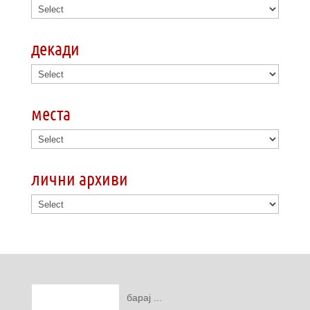
декади
места
лични архиви