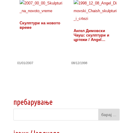
Скулптури на новото
време
Ангел Димовски
Чауш: скулптури и
цртежи / Angel…
01/01/2007
08/12/1998
пребарување