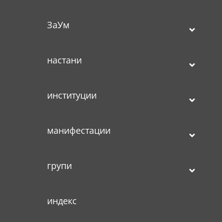
ЗаУм
настани
институции
манифестации
групи
индекс