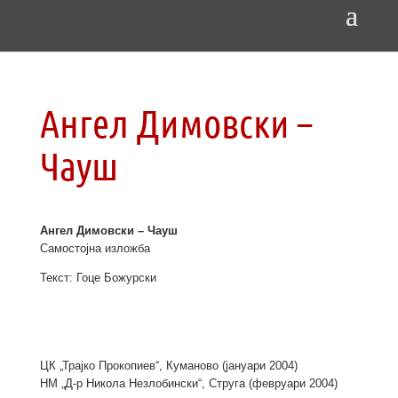
Ангел Димовски –
Чауш
Ангел Димовски – Чауш
Самостојна изложба
Текст: Гоце Божурски
ЦК „Трајко Прокопиев“, Куманово (јануари 2004)
НМ „Д-р Никола Незлобински“, Струга (февруари 2004)