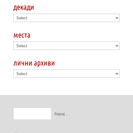
декади
места
лични архиви