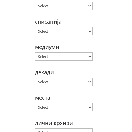
списанија
медиуми
декади
места
лични архиви