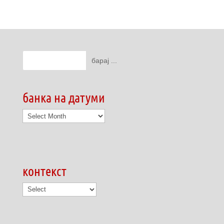
банка на датуми
банка
на
датуми
контекст