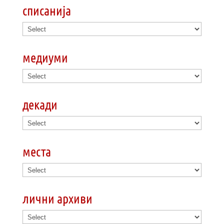
списанија
медиуми
декади
места
лични архиви