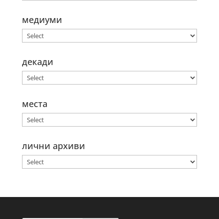
медиуми
декади
места
лични архиви