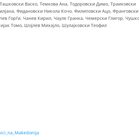
 Ташковски Васко, Темкова Ана, Тодоровски Димо, Траиковски
илјана, Фидановски Никола Кочо, Филиповски Ацо, Франговски
ев Горѓи, Чанев Кирил, Чауле Гранка, Чемерски Глигор, Чушк
ијак Томо, Шојлев Михајло, Шулајковски Теофил