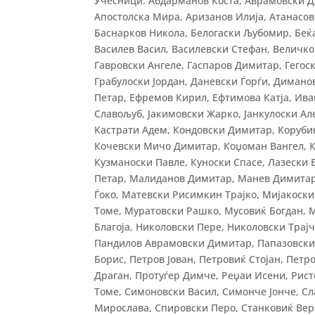
Учесници: Абдарманов Коста, Аврамовски Д
Апостолска Мира, Аризанов Илија, Атанасов
Баснарков Никола, Белогаски Љубомир, Беќа
Василев Васил, Василевски Стефан, Величк
Гавровски Ангеле, Гаспаров Димитар, Гегоск
Грабулоски Јордан, Даневски Ѓорѓи, Диман
Петар, Ефремов Кирил, Ефтимова Катја, Ив
Славољуб, Јакимовски Жарко, Јанкулоски Ал
Кастрати Адем, Кондовски Димитар, Корубин
Кочевски Мичо Димитар, Коџоман Вангел, К
Кузманоски Павле, Куноски Спасе, Лазески 
Петар, Малиданов Димитар, Манев Димитар
Ѓоко, Матевски Рисимкин Трајко, Мијакоск
Томе, Муратовски Рашко, Мусовиќ Богдан, 
Благоја, Николовски Пере, Николовски Трај
Пандилов Аврамовски Димитар, Папазовски 
Борис, Петров Јован, Петровиќ Стојан, Петр
Драган, Протуѓер Димче, Реџаи Исени, Рист
Томе, Симоновски Васил, Симонче Јонче, С
Мирослава, Спировски Перо, Станковиќ Вер