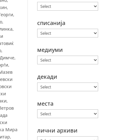
ано,
жин,
Георги,
о,
списанија
линка,
ки
атовиќ
медиуми
о,
 Димче,
рѓи,
 Мазев
декади
тевски
овски
ски
аки,
места
Петров
Дада
вски
ска Мира
лични архиви
итар,