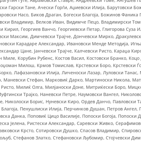
рагутин Гуте, Аврамовски Ставре, Андреевски Томе, Анѓушев П
ски Гарски Тане, Ачески Ѓорѓи, Аџиевски Илија, Барутовски Бо
ровски Насо, Биков Драган, Богески Благоја, Божинов Фаника 
овски Владимир, Велков Иван, Видимче Пецо, Владимирски Том
и Кирил, Георгиев Ванчо, Георгиевски Петар, Глигорова Суза И
овски Максим, Димчевски Трајче, Дончевски Мирко, Дракулевс
ановски Карадаре Александар, Ивановски Менде Методија, Игњ
ександар Цане, Јанчевски Трајче, Калчевски Ристо, Караџа Кир
 Миле, Корубин Рубенс, Костов Васил, Костовски Бранко, Коцо
оџоман Милош, Крмов Томислав, Крстевски Боро, Крстевски Ѓо
Борко, Лафазановски Илија, Личеноски Лазар, Луловски Танас,
, Маневски Стефан, Марковиќ Дарко, Мартиноски Никола, Ма
и Ристо, Милиќ Олга, Милјаноски Доне, Митриќески Боро, Мицк
Муфтински Трајко, Наневски Петре, Наумовски Вангел, Николов
че, Николоски Борис, Нуневски Киро, Ордев Данчо, Павловски Т
Благоја, Пенушлиски Илија, Перчинков Душан, Петров Ангел, 
овска Данка, Поповиќ Цицо Василије, Попоски Богоја, Попоски 
еска Јелена, Ристески Александар, Саревски Живко, Серафимо
лавковски Крсто, Сотировски Душко, Спасов Владимир, Спиров
ољуб, Стефанов Златко, Стефановски Љубомир, Стојчевски Дим