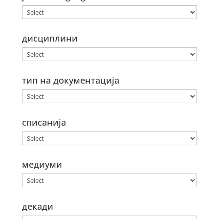
дисциплини
тип на документација
списанија
медиуми
декади