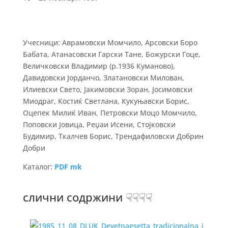
Учесници: Аврамовски Момчило, Арсовски Боро
Бабата, Атанасовски Гарски Тане, Божурски Гоце,
Величковски Владимир (р.1936 Куманово),
Давидовски Јорданчо, Златановски Милован,
Илиевски Свето, Јакимовски Зоран, Јосимовски
Миодраг, Костиќ Светлана, Кукуњавски Борис,
Оцепек Милиќ Иван, Петровски Моцо Момчило,
Поповски Јовица, Реџаи Исени, Стојковски
Будимир, Ткалчев Борис, Трендафиловски Добрин
Добри
Каталог:
PDF mk
слични содржини ☟☟☟☟