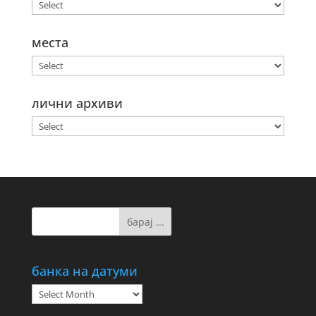
места
лични архиви
банка на датуми
банка
на