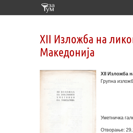
XII Изложба на лик
Македонија
XII Изложба 
Групна изложб
Уметничка гал
Отворање: 29.