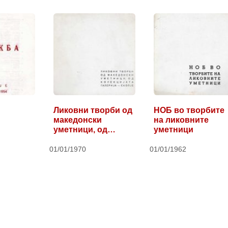
Ликовни творби од
НОБ во творбите
македонски
на ликовните
уметници, од…
уметници
01/01/1970
01/01/1962