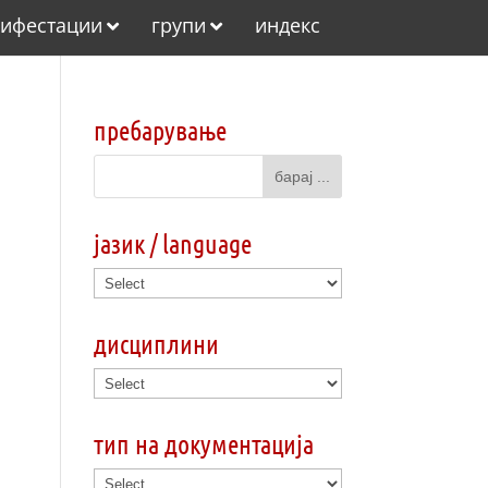
ифестации
групи
индекс
пребарување
јазик / language
дисциплини
тип на документација