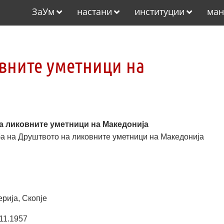
ЗаУм
настани
институции
ман
овните уметници на
на ликовните уметници на Македонија
а на Друштвото на ликовните уметници на Македонија
ерија, Скопје
11.1957