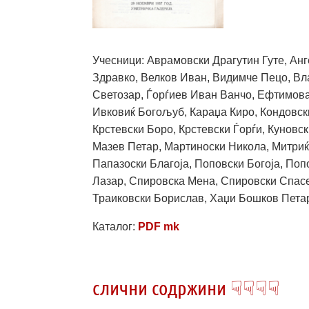
Учесници: Аврамовски Драгутин Гуте, Анг
Здравко, Велков Иван, Видимче Пецо, Вл
Светозар, Ѓорѓиев Иван Ванчо, Ефтимова
Ивковиќ Богољуб, Караџа Киро, Кондовск
Крстевски Боро, Крстевски Ѓорѓи, Куновс
Мазев Петар, Мартиноски Никола, Митриќ
Папазоски Благоја, Поповски Богоја, По
Лазар, Спировска Мена, Спировски Спас
Траиковски Борислав, Хаџи Бошков Пета
Каталог:
PDF mk
слични содржини ☟☟☟☟