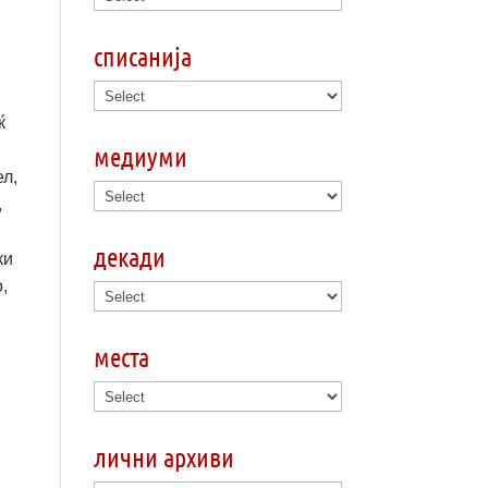
списанија
ќ
медиуми
ел,
,
декади
ки
,
места
лични архиви