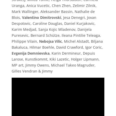
Uranga, Anica Vucetic, Chen Zhen, Zelimir Zilnik,
Mark Wallinger, Aleksander Bassin, Nathalie de
Blois,
Valentino Dimitrovski
, Jesa Denegri, Jovan
Despotovic, Caroline Douglas, Daniel Kurjakovic,
Karim Medjad, Sanja Kojic Mladenov, Danijela
Puresevic, Bernard Schütze, Ileana Pintilie Teleaga,
Philippe Vilain,
Nebojsa Vilic
, Michel Alstadt, Biljana
Bakaluca, Hilmar Boehle, David Crawford, Igor Coric,
Evgenija Demnievska
, Karin Dermineur, Depuis
Larose, Kunstkommt, Kiki Lazetic, Holger Lipmann,
MP art, Jimmy Owens, Michael Takeo Magruder,
Gilles Vendran & Jimmy