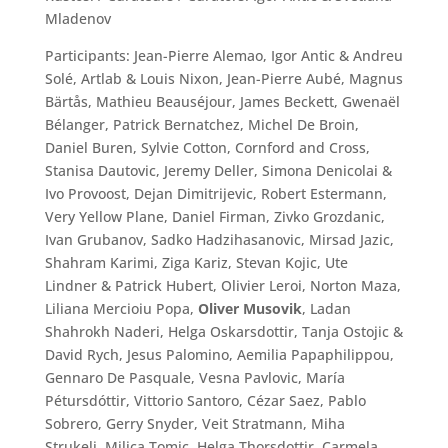
Mladenov
Participants: Jean-Pierre Alemao, Igor Antic & Andreu
Solé, Artlab & Louis Nixon, Jean-Pierre Aubé, Magnus
Bärtås, Mathieu Beauséjour, James Beckett, Gwenaël
Bélanger, Patrick Bernatchez, Michel De Broin,
Daniel Buren, Sylvie Cotton, Cornford and Cross,
Stanisa Dautovic, Jeremy Deller, Simona Denicolai &
Ivo Provoost, Dejan Dimitrijevic, Robert Estermann,
Very Yellow Plane, Daniel Firman, Zivko Grozdanic,
Ivan Grubanov, Sadko Hadzihasanovic, Mirsad Jazic,
Shahram Karimi, Ziga Kariz, Stevan Kojic, Ute
Lindner & Patrick Hubert, Olivier Leroi, Norton Maza,
Liliana Mercioiu Popa,
Oliver Musovik
, Ladan
Shahrokh Naderi, Helga Oskarsdottir, Tanja Ostojic &
David Rych, Jesus Palomino, Aemilia Papaphilippou,
Gennaro De Pasquale, Vesna Pavlovic, María
Pétursdóttir, Vittorio Santoro, Cézar Saez, Pablo
Sobrero, Gerry Snyder, Veit Stratmann, Miha
Strukelj, Milica Tomic, Helga Thorsdottir, Carmela