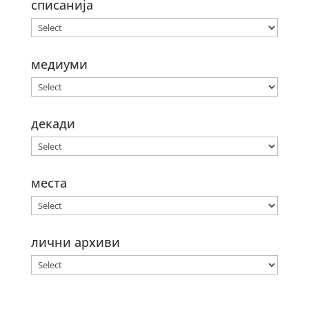
списанија
медиуми
декади
места
лични архиви