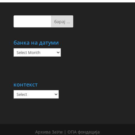
банка на датуми
банка
на
датуми
контекст
Архива ЗаУм | ОПА фондација