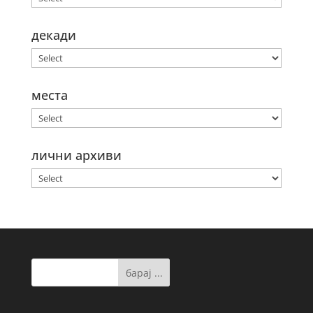
декади
места
лични архиви