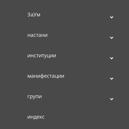
ЗаУм
настани
институции
манифестации
групи
индекс