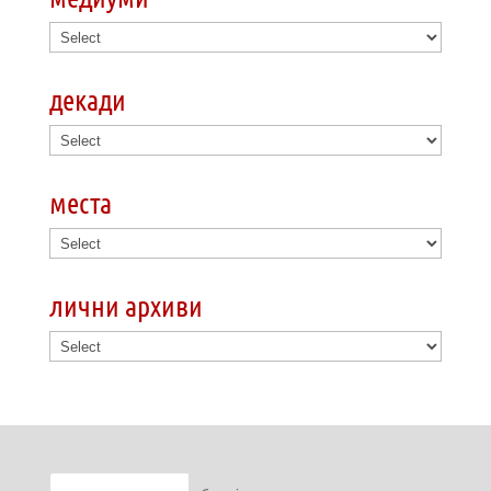
декади
места
лични архиви